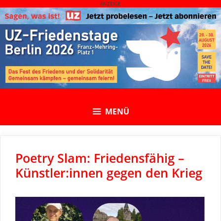
Skip
ANZEIGE
to
content
MENÜ
Poetry Slam: Friedensfähig –
Künstler:innen gegen den Krieg