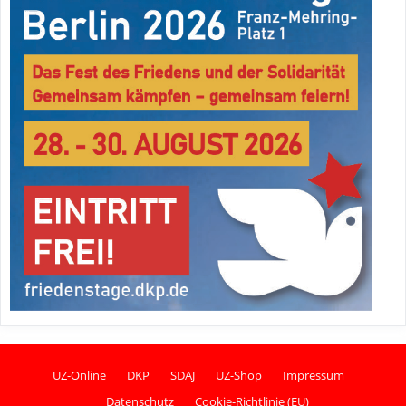
UZ-Online
DKP
SDAJ
UZ-Shop
Impressum
Datenschutz
Cookie-Richtlinie (EU)