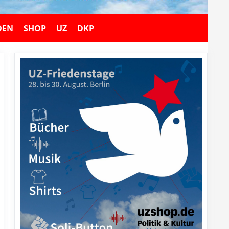
DEN
SHOP
UZ
DKP